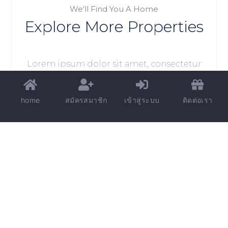
We'll Find You A Home
Explore More Properties
Lorem ipsum dolor sit amet, consectetur
adipiscing elit, sed do eiusmod tempor
incid idunt ut labore ellt dolore magna the
home
สมัครสมาชิก
เข้าสู่ระบบ
ติดต่อเรา
alora aliqua alora the tolda on fouter.
Baccarat44 ให้โบนัสเติม 1 รับ 100
โอนไว ง่าย ไม่ใช้บัญชีม้า
Property Details