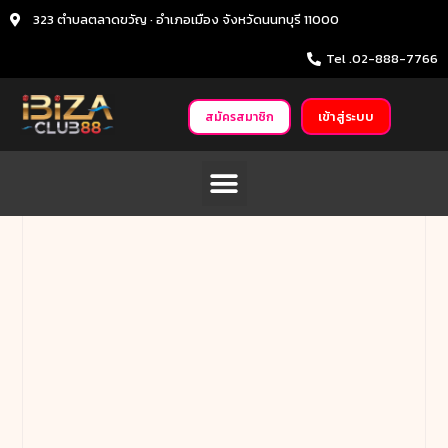
323 ตำบลตลาดขวัญ · อำเภอเมือง จังหวัดนนทบุรี 11000
Tel .02-888-7766
เข้าสู่ระบบ
สมัครสมาชิก