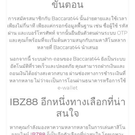
ขั้นตอน
การสมัครสมาชิกกับ
Baccarat44
นั้นง่ายดายและใช้เวลา
เพียงไม่กี่นาที เพียงแค่กรอกข้อมูลพื้นฐาน เช่น ชื่อผู้ใช้ รหัส
ผ่าน และเบอร์โทรศัพท์ จากนั้นยืนยันตัวตนผ่านระบบ OTP
และคุณก็พร้อมที่จะเริ่มต้นความสนุกกับเกมคาสิโนหลาก
หลายที่
Baccarat44
นำเสนอ
นอกจากนี้ ระบบฝาก-ถอนของ
Baccarat44
ยังเป็นระบบ
อัตโนมัติที่รวดเร็วและปลอดภัย คุณสามารถฝากเงินและ
ถอนเงินได้อย่างสะดวกสบาย ผ่านช่องทางการชำระเงินที่
หลากหลาย ไม่ว่าจะเป็นการโอนผ่านธนาคารหรือการใช้
e-wallet
IBZ88 อีกหนึ่งทางเลือกที่น่า
สนใจ
หากคุณกำลังมองหาความหลากหลายในการเล่นคาสิโน
ออนไลน์
IBZ88
ก็เป็นอีกตัวเลือกที่น่าสนใจ โดยเฉพาะ