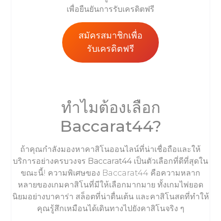
เพื่อยืนยันการรับเครดิตฟรี
สมัครสมาชิกเพื่อ
รับเครดิตฟรี
ทำไมต้องเลือก
Baccarat44?
ถ้าคุณกำลังมองหาคาสิโนออนไลน์ที่น่าเชื่อถือและให้
บริการอย่างครบวงจร
Baccarat44
เป็นตัวเลือกที่ดีที่สุดใน
ขณะนี้! ความพิเศษของ Baccarat44 คือความหลาก
หลายของเกมคาสิโนที่มีให้เลือกมากมาย ทั้งเกมไพ่ยอด
นิยมอย่างบาคาร่า สล็อตที่น่าตื่นเต้น และคาสิโนสดที่ทำให้
คุณรู้สึกเหมือนได้เดินทางไปยังคาสิโนจริง ๆ