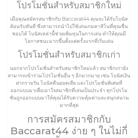
โปรโมชั่นสำหรับสมาชิกใหม่
เมื่อคุณสมัครสมาชิกกับ
Baccarat44
คุณจะได้รับโบนัส
ต้อนรับทันที ซึ่งสามารถนำไปใช้เล่นเกมคาสิโนที่คุณชื่น
ชอบได้ โบนัสเหล่านี้ช่วยเพิ่มทุนในการเล่น ทำให้คุณมี
โอกาสชนะมากขึ้นตั้งแต่ครั้งแรกที่เริ่มเล่น
โปรโมชั่นสำหรับสมาชิกเก่า
นอกจากโปรโมชั่นสำหรับสมาชิกใหม่แล้ว สมาชิกเก่ายัง
สามารถเข้าร่วมโปรโมชั่นอื่น ๆ อีกมากมาย เช่น โบนัสเงิน
ฝากรายวัน โบนัสคืนยอดเสีย และโปรโมชั่นพิเศษที่
ออกแบบมาเพื่อเอาใจสมาชิกที่เล่นเป็นประจำ ทุกโปรโม
ชั่นถูกออกแบบมาให้คุณได้รับความคุ้มค่าและสนุกสนาน
มากที่สุด
การสมัครสมาชิกกับ
Baccarat44 ง่าย ๆ ในไม่กี่