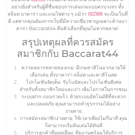
อย่างยิ่งสำหรับผู้ที่ชื่นชอบการเล่นเกมแบบครบวงจร ทั้ง
สล็อต บาคาร่า และเกมไพ่ต่าง ๆ แม้ว่า
IBZ88
จะเป็นเว็บที่
ดี แต่หากคุณต้องการเว็บที่มีความเชี่ยวชาญเฉพาะด้านบา
คาร่า
Baccarat44
คือตัวเลือกที่คุณไม่ควรพลาด!
สรุปเหตุผลที่ควรสมัคร
สมาชิกกับ Baccarat44
ความหลากหลายของเกม
: มีเกมคาสิโนมากมายให้
เลือกเล่น ทั้งบาคาร่า สล็อต และคาสิโนสด
โปรโมชั่นจัดเต็ม
: รับโบนัสและโปรโมชั่นพิเศษ
สำหรับทั้งสมาชิกใหม่และเก่า เพิ่มโอกาสในการชนะ
ระบบฝาก-ถอนรวดเร็ว
: ด้วยระบบอัตโนมัติที่สะดวก
และปลอดภัย คุณสามารถทำธุรกรรมได้อย่าง
ง่ายดาย
การสมัครสมาชิกง่ายดาย
: ใช้เวลาเพียงไม่กี่นาที คุณ
ก็สามารถเริ่มต้นเล่นได้ทันที
บริการลูกค้าที่ยอดเยี่ยม
: ทีมงานพร้อมให้บริการ